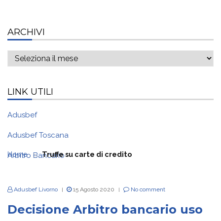
ARCHIVI
Archivi
LINK UTILI
Adusbef
Adusbef Toscana
>
Home
Truffe su carte di credito
Arbitro Bancario
Adusbef Livorno
15 Agosto 2020
No comment
|
|
Decisione Arbitro bancario uso