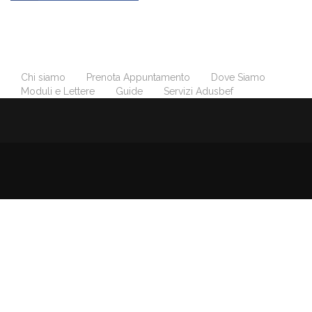
Chi siamo
Prenota Appuntamento
Dove Siamo
Moduli e Lettere
Guide
Servizi Adusbef