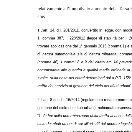
relativamente all’immotivato aumento della Tassa 
che:
1.
L’art. 14, d.l. 201/2011, convertito in legge, con mod
1, comma 387, l. 228/2012 (legge di stabilità per il 20
trovare applicazione dal 1° gennaio 2013 (comma 1) e a 
di natura patrimoniale sia di natura tributaria, compre
(comma 46). I commi 8 e 9 del citato art. 14 prevedono
commisurata alle quantità e qualità medie ordinarie di rifi
svolte, sulla base dei criteri determinati dal d.P.R. 15
tariffa del servizio di gestione del ciclo dei rifiuti urbani
”
2.L’art. 8 del d.l. 16/2014 (regolamento recante norme pe
gestione del ciclo dei rifiuti urbani), richiamato espre
“
1. Ai fini della determinazione della tariffa ai sensi del
ciclo dei rifiuti urbani di cui all’art. 23 del decreto leg
singoli comuni, approvano il piano finanziario degli interv