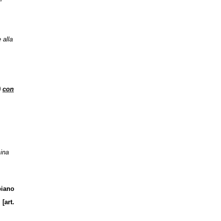
 alla
)
con
mina
piano
[art.