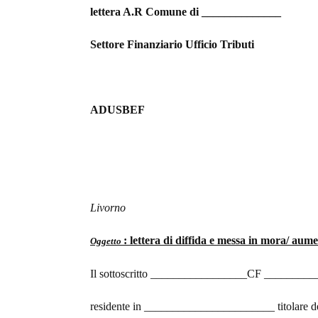
lettera A.R Comune di ______________
Settore Finanziario Ufficio Tributi
ADUSBEF
Livorno
:
lettera di diffida e messa in mora/ aumen
Oggetto
Il sottoscritto _________________CF ________
residente in _______________________ titolare 