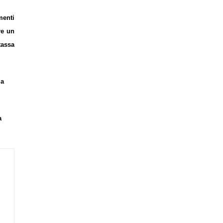
menti
re un
tassa
la
a