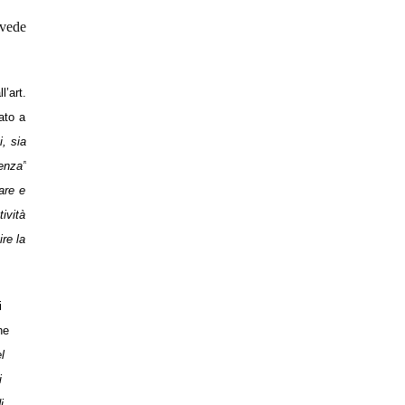
evede
l’art.
ato a
i, sia
enza”
are e
tività
ire la
i
he
l
i
i