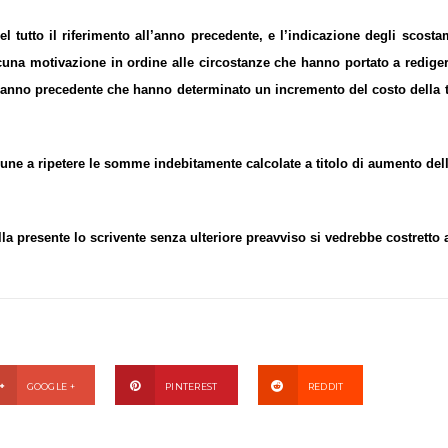
 tutto il riferimento all’anno precedente, e l’indicazione degli scosta
cuna motivazione in ordine alle circostanze che hanno portato a redige
ll’anno precedente che hanno determinato un incremento del costo della 
mune a ripetere le somme indebitamente calcolate a titolo di aumento del
la presente lo scrivente senza ulteriore preavviso si vedrebbe costretto 
GOOGLE +
PINTEREST
REDDIT