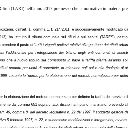
Rifiuti (TARI) nell’anno 2017 premesso che la normativa in materia pr
ificazioni, dall’art. 1, comma 1, l. 214/2011, e successivamente modificato dal
13), ha istituito il tributo comunale sui rifiuti e sui servizi (TARES), destin
prendere il posto di “
tutti i vigenti prelievi relativi alla gestione dei rifiuti urban
sa l’addizionale per l’integrazione dei bilanci degli enti comunali di assist
 che il nuovo tributo sia corrisposto in base a tariffa riferita all’anno sol
uti prodotti per unità di superficie, in relazione agli usi e alla tipologia di at
8/1999, recante le “norme per la elaborazione del metodo normalizzato per defin
.
r la elaborazione del metodo normalizzato per definire la tariffa del servizio d
ssamente dal comma 651 sopra citato, disciplina il piano finanziario, prevendo c
l’art. 49, comma 8, del decreto legislativo n. 22 del 1997, il soggetto gestore de
islativo 5 febbraio 1997, n. 22, e successive modificazioni e integrazioni, ovvero 
enti relativi al servizio di gestione dei rifiuti urbani, tenuto conto della forma d