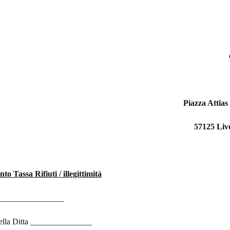
Piazza Attias
57125 Liv
to Tassa Rifiuti / illegittimità
_________________
della Ditta _______________