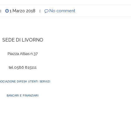
1 Marzo 2018
No comment
|
|
SEDE DI LIVORNO
Piazza Attias n.37
tel.0586 815111
SOCIAZIONE
DIFESA
UTENTI
SERVIZI
BANCARI E
FINANZIARI