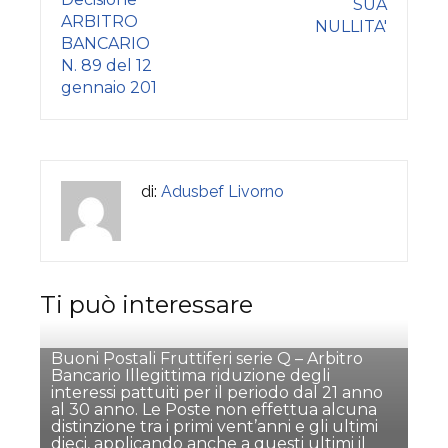
SUA
ARBITRO
NULLITA'
BANCARIO
N. 89 del 12
gennaio 201
di:
Adusbef Livorno
Ti può interessare
Buoni Postali Fruttiferi serie Q – Arbitro
Bancario Illegittima riduzione degli
interessi pattuiti per il periodo dal 21 anno
al 30 anno. Le Poste non effettua alcuna
distinzione tra i primi vent’anni e gli ultimi
dieci, applicando anche a questi ultimi il