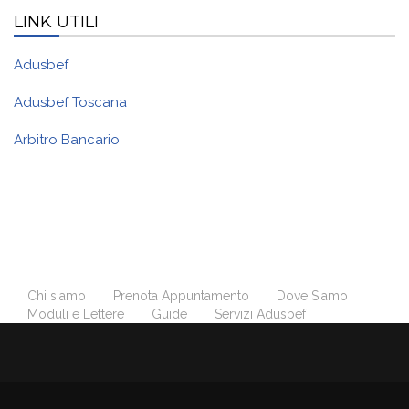
LINK UTILI
Adusbef
Adusbef Toscana
Arbitro Bancario
Chi siamo
Prenota Appuntamento
Dove Siamo
Moduli e Lettere
Guide
Servizi Adusbef