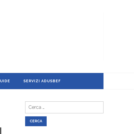
UIDE
SERVIZI ADUSBEF
Ricerca
per:
I