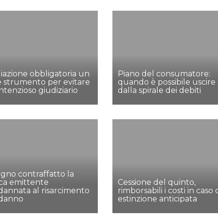
azione obbligatoria un
Piano del consumatore:
e strumento per evitare
quando è possibile uscire
ontenzioso giudiziario
dalla spirale dei debiti
gno contraffatto la
ca emittente
Cessione del quinto,
annata al risarcimento
rimborsabili i costi in caso 
 danno
estinzione anticipata