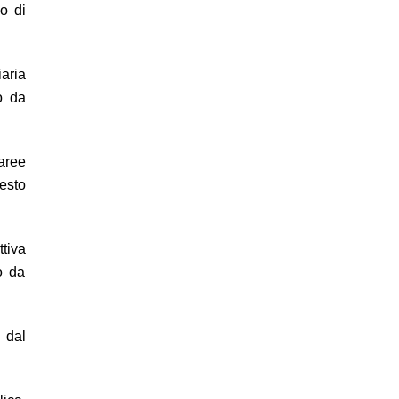
so di
iaria
o da
 aree
uesto
ttiva
o da
 dal