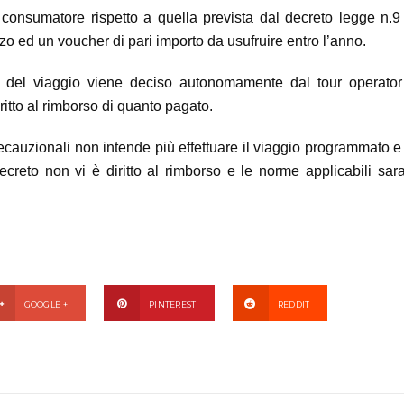
l consumatore rispetto a quella prevista dal decreto legge n.9
ezzo ed un voucher di pari importo da usufruire entro l’anno.
 del viaggio viene deciso autonomamente dal tour operator
iritto al rimborso di quanto pagato.
ecauzionali non intende più effettuare il viaggio programmato e
 decreto non vi è diritto al rimborso e le norme applicabili sa
GOOGLE +
PINTEREST
REDDIT