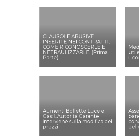
CLAUSOLE ABUSIVE
INSERITE NEI CONTRATTI,
COME RICONOSCERLE E
Medi
NETRAULIZZARLE. (Prima
util
Parte)
il c
Aumenti Bollette Luce e
Asse
Gas: L’Autorità Garante
ban
interviene sulla modifica dei
cond
prezzi
del