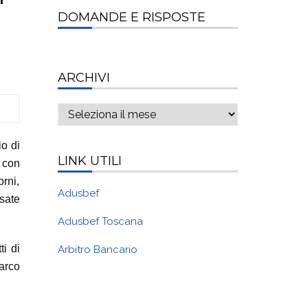
DOMANDE E RISPOSTE
ARCHIVI
Archivi
io di
LINK UTILI
 con
orni,
Adusbef
ssate
Adusbef Toscana
ti di
Arbitro Bancario
barco