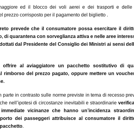
aggiore ed il blocco dei voli aerei e dei trasporti e delle 
del prezzo corrisposto per il pagamento del biglietto .
 decreto prevede che il consumatore possa esercitare il diritt
o, di quarantena con sorveglianza attiva e nelle aree interes
ttati dal Presidente del Consiglio dei Ministri ai sensi dell’
offrire al aviaggiatore un pacchetto sostitutivo di qua
al rimborso del prezzo pagato, oppure mettere un vouche
ne.
n parte in contrasto sulle norme previste in tema di recesso pre
he nell’ipotesi di circostanze inevitabili e straordinarie
verific
 immediate vicinanze che hanno un’incidenza straordin
porto dei passeggeri attribuisce al consumatore il diritt
l pacchetto
.