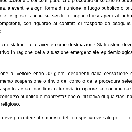
tecipazione a concorsi pubblici o procedure di selezione pubbl
ura, a eventi e a ogni forma di riunione in luogo pubblico o pri
o e religioso, anche se svolti in luoghi chiusi aperti al pubb
competenti, con riguardo ai contratti di trasporto da eseguirs
;
o, acquistati in Italia, avente come destinazione Stati esteri, dov
’arrivo in ragione della situazione emergenziale epidemiologic
one al vettore entro 30 giorni decorrenti dalla cessazione d
lamento sospensione o rinvio del corso o della procedura selett
trasporto aereo marittimo o ferroviario oppure la documentaz
concorso pubblico o manifestazione o iniziativa di qualsiasi na
 religioso.
 deve procedere al rimborso del corrispettivo versato per il tito