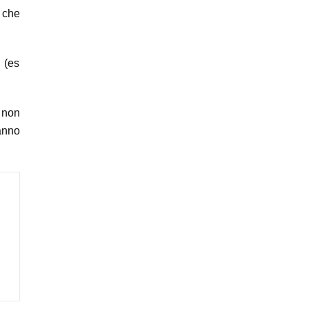
 che
 (es
 non
ranno