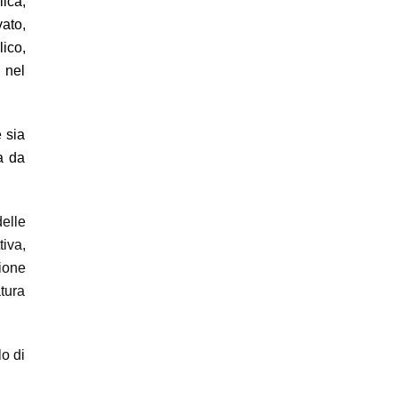
ica,
vato,
lico,
i nel
e sia
a da
elle
iva,
ione
tura
lo di