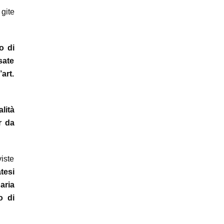
gite
o di
sate
art.
lità
r da
viste
atesi
aria
o di