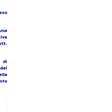
eso
una
iva
rtt.
 di
del
ella
sto