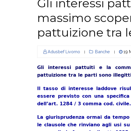
Gli interessi pat
massimo scopert
pattuizione tra l
Adusbef Livorno
Banche
19 
|
|
Gli interessi pattuiti e la co
pattuizione tra le parti sono illegit
Il tasso di interesse laddove ris
essere previsto con una specifica 
dell’art. 1284 / 3 comma cod. civile.
La giurisprudenza ormai da tempo h
le clausole che rinviano agli usi s