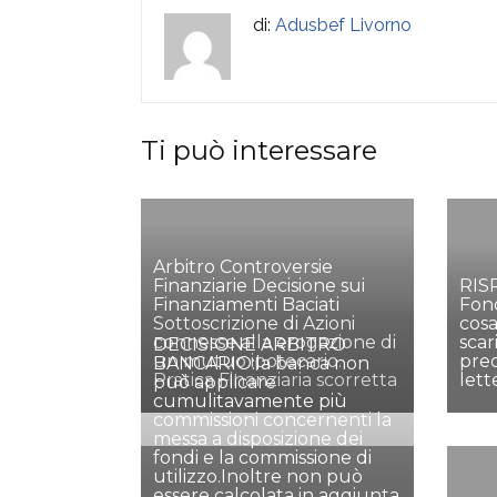
di:
Adusbef Livorno
Ti può interessare
Arbitro Controversie
Finanziarie Decisione sui
RIS
Finanziamenti Baciati
Fond
Sottoscrizione di Azioni
cos
connesse alla erogazione di
scar
DECISIONE ARBITRO
un mutuo ipotecario.
pred
BANCARIO:la banca non
Pratica Finanziaria scorretta
lett
può applicare
cumulitavamente più
commissioni concernenti la
messa a disposizione dei
fondi e la commissione di
utilizzo.Inoltre non può
essere calcolata in aggiunta