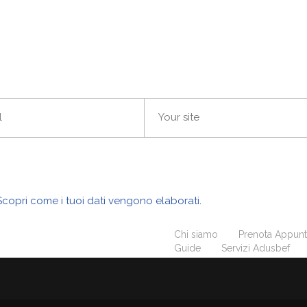
Scopri come i tuoi dati vengono elaborati
.
Chi siamo
Prenota Appun
Guide
Servizi Adusbef