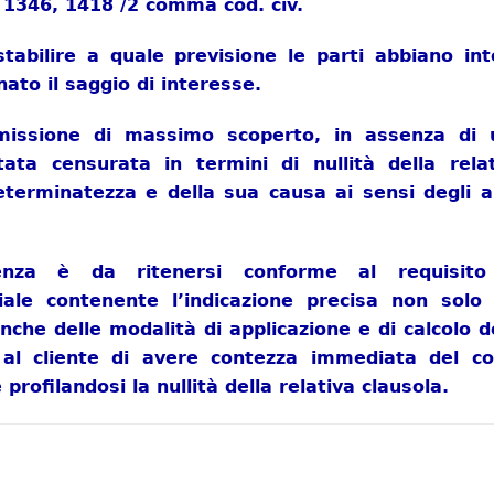
, 1346, 1418 /2 comma cod. civ.
abilire a quale previsione le parti abbiano int
nato il saggio di interesse.
missione di massimo scoperto, in assenza di 
ata censurata in termini di nullità della relat
determinatezza e della sua causa ai sensi degli a
denza è da ritenersi conforme al requisito
ale contenente l’indicazione precisa non solo 
nche delle modalità di applicazione e di calcolo d
al cliente di avere contezza immediata del co
rofilandosi la nullità della relativa clausola.