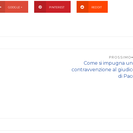
GOOGLE +
PINTEREST
REDDIT
PROSSIMO
Come si impugna un
contravvenzione al giudic
di Pac