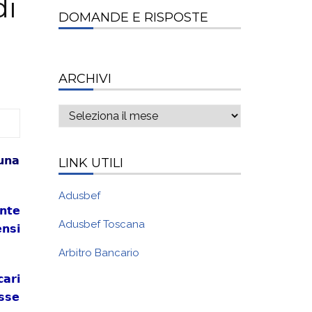
di
DOMANDE E RISPOSTE
.
ARCHIVI
Archivi
una
LINK UTILI
Adusbef
ente
Adusbef Toscana
ensi
Arbitro Bancario
cari
esse