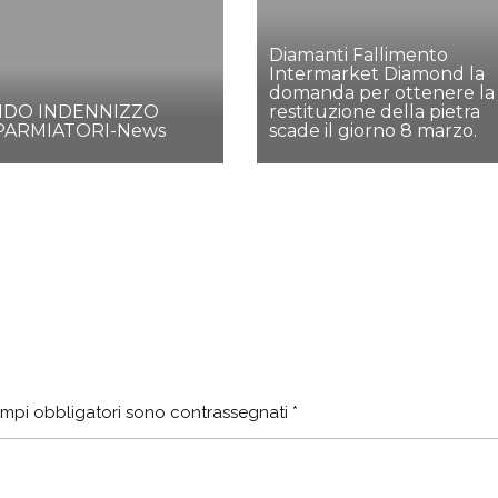
Diamanti Fallimento
Intermarket Diamond la
domanda per ottenere la
DO INDENNIZZO
restituzione della pietra
PARMIATORI-News
scade il giorno 8 marzo.
ampi obbligatori sono contrassegnati
*