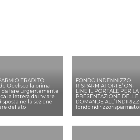
PARMIO TRADITO:
FONDO INDENNIZZO
o Obelisco la prima
RISPARMIATORI E’ ON-
a da fare urgentemente
LINE IL PORTALE PER LA
ica la lettera da inviare
PRESENTAZIONE DELLE
isposta nella sezione
DOMANDE ALL’ INDIRIZ
ere del sito
fondoindirizzorisparmiatori