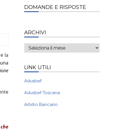
DOMANDE E RISPOSTE
ARCHIVI
Archivi
e la
 una
LINK UTILI
zione
Adusbef
ente
Adusbef Toscana
Arbitro Bancario
 che