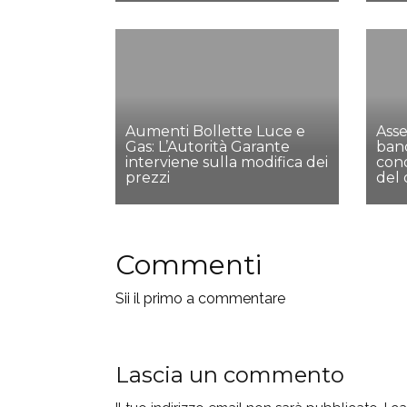
Aumenti Bollette Luce e
Asse
Gas: L’Autorità Garante
ban
interviene sulla modifica dei
cond
prezzi
del
Commenti
Sii il primo a commentare
Lascia un commento