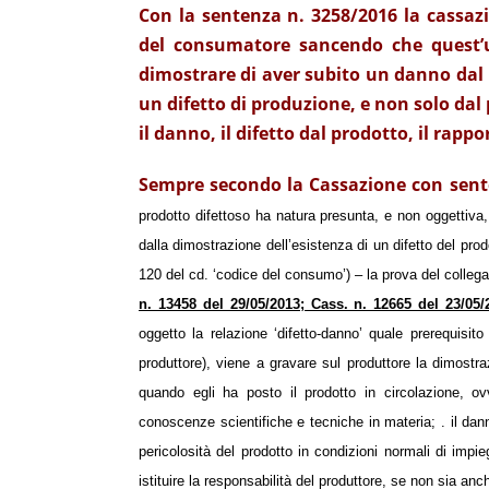
Con la sentenza n. 3258/2016 la cassaz
del consumatore sancendo che quest’ul
dimostrare di aver subito un danno dal 
un difetto di produzione, e non solo dal
il danno, il difetto dal prodotto, il rappo
Sempre secondo la Cassazione con sent
prodotto difettoso ha natura presunta, e non oggettiva
dalla dimostrazione dell’esistenza di un difetto del pro
120 del cd. ‘codice del consumo’) – la prova del colleg
n. 13458 del 29/05/2013; Cass. n. 12665 del 23/05/2
oggetto la relazione ‘difetto-danno’ quale prerequisi
produttore), viene a gravare sul produttore la dimostraz
quando egli ha posto il prodotto in circolazione, o
conoscenze scientifiche e tecniche in materia; . il dann
pericolosità del prodotto in condizioni normali di impie
istituire la responsabilità del produttore, se non sia an