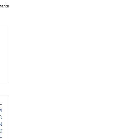
amante
I
O
N
O
E