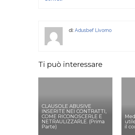
di:
Adusbef Livorno
Ti può interessare
CLAUSOLE ABUSIVE
INSERITE NEI CONTRATTI,
COME RICONOSCERLE E
Medi
NETRAULIZZARLE. (Prima
util
Parte)
il c