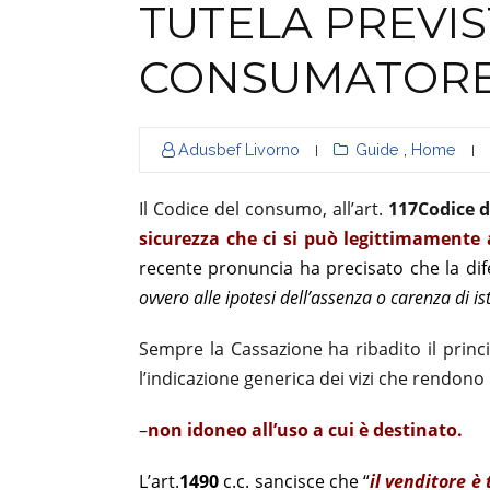
TUTELA PREVIS
CONSUMATOR
Adusbef Livorno
Guide
,
Home
|
|
Il Codice del consumo, all’art.
117Codice 
sicurezza che ci si può legittimamente 
recente pronuncia ha precisato che la dife
ovvero alle ipotesi dell’assenza o carenza di i
Sempre la Cassazione ha ribadito il princip
l’indicazione generica dei vizi che rendono 
–
non idoneo all’uso a cui è destinato.
L’art.
1490
c.c. sancisce che “
il venditore è