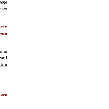
 bene
ezzo
pese
ente
to di
he i
ti a
deve