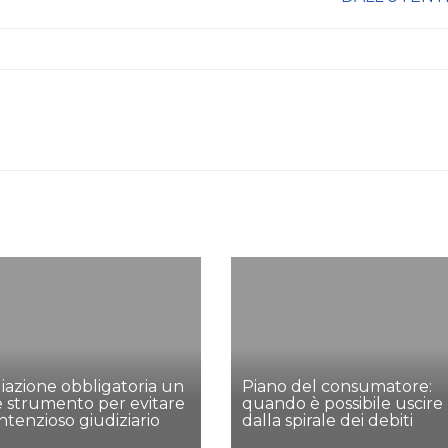
azione obbligatoria un
Piano del consumatore:
e strumento per evitare
quando è possibile uscire
ontenzioso giudiziario
dalla spirale dei debiti