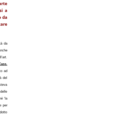
arte
si a
o da
tare
tà da
anche
l’art.
Cass.
to ad
à del
isteva
delle
né ‘la
te per
odotto