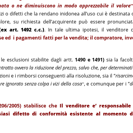
”
inata o ne diminuiscono in modo apprezzabile il valore
i o difetti che la rendano inidonea all’uso cui è destinata 
lore, su richiesta dell’acquirente può essere pronunciat
ex art. 1492 c.c.)
. In tale ultima ipotesi, il venditore 
ese ed i pagamenti fatti per la vendita; il compratore, inv
e esclusioni stabilite dagli artt.
1490 e 1491)
sia la facolt
ratto ovvero la riduzione del prezzo, salvo che, per determinati 
uzioni e i rimborsi conseguenti alla risoluzione, sia il “
risarcim
re ignorato senza colpa i vizi della cosa
“
, e comunque per i “
d
06/2005) stabilisce che
Il venditore e’ responsabile
iasi difetto di conformità esistente al momento d