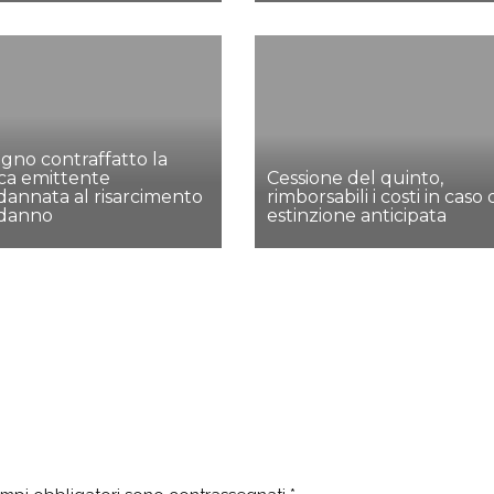
gno contraffatto la
ca emittente
Cessione del quinto,
annata al risarcimento
rimborsabili i costi in caso 
 danno
estinzione anticipata