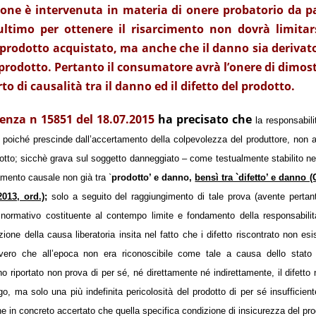
ione è intervenuta in materia di onere probatorio da p
timo per ottenere il risarcimento non dovrà limitar
prodotto acquistato, ma anche che il danno sia derivat
 prodotto. Pertanto il consumatore avrà l’onere di dimos
rto di causalità tra il danno ed il difetto del prodotto.
enza n 15851 del 18.07.2015
ha precisato che
la responsabili
, poiché prescinde dall’accertamento della colpevolezza del produttore, non 
dotto; sicchè grava sul soggetto danneggiato – come testualmente stabilito nel
amento causale non già tra `
prodotto’ e danno,
bensì tra `difetto’ e danno (
013, ord.);
solo a seguito del raggiungimento di tale prova (avente pertan
to normativo costituente al contempo limite e fondamento della responsabilit
ione della causa liberatoria insita nel fatto che i difetto riscontrato non es
vvero che all’epoca non era riconoscibile come tale a causa dello stato 
o riportato non prova di per sé, né direttamente né indirettamente, il difetto 
go, ma solo una più indefinita pericolosità del prodotto di per sé insufficien
che in concreto accertato che quella specifica condizione di insicurezza del pr