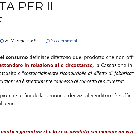
TA PER IL
E
20 Maggio 2018
No comment
|
del consumo
definisce difettoso quel prodotto che non offr
attendere in relazione alle circostanze,
la Cassazione in
ttosità è “
sostanzialmente riconducibile al difetto di fabbrica
struzioni ed è strettamente connesso al concetto di sicurezza
”.
io che ai fini della denuncia dei vizi al venditore è suffici
il bene:
 tenuto a garantire che la cosa venduta sia immune da vizi