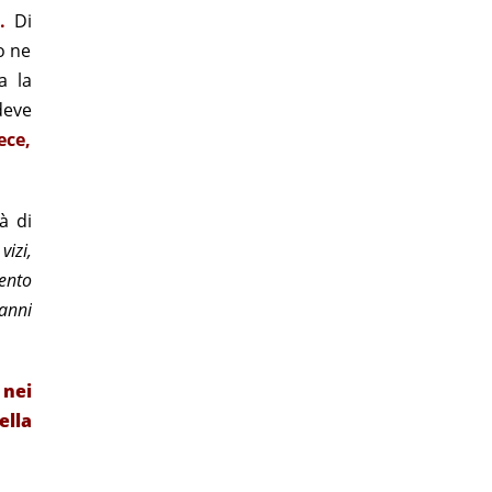
.
Di
o ne
a la
deve
ece,
à di
vizi,
ento
anni
 nei
ella