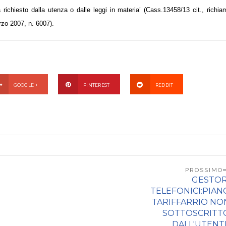
ità richiesto dalla utenza o dalle leggi in materia’ (Cass.13458/13 cit., richi
zo 2007, n. 6007).
GOOGLE +
PINTEREST
REDDIT
PROSSIMO
GESTOR
TELEFONICI:PIAN
TARIFFARRIO NO
SOTTOSCRITT
DALL'UTENT