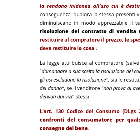
la rendono inidonea all’uso cui è dest
conseguenza, qualora la stessa presenti viz
diminuiscano in modo apprezzabile il va
risoluzione del contratto di vendita (
restituire al compratore il prezzo, le sp
deve restituire la cosa
.
La legge attribuisce al compratore (salve l
“
domandare a sua scelta la risoluzione del cont
gli usi escludano la risoluzione
“
, sia le restit
del danno
“
, se il venditore “
non prova di ave
derivati dai vizi
”
stessi
L’art. 130 Codice del Consumo (DLgs 2
confronti del consumatore per quals
consegna del bene
.